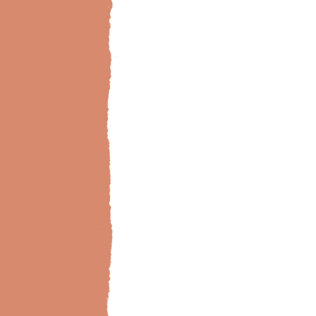
Bild-Brillux_0020_BX_Kaminzimmer-weiss-rot_v2 Kopie