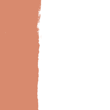
Bild-Brillux_0030_BX_Wohnraum-Dach