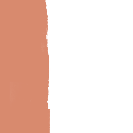
Bild-Brillux_0027_HK_maritimes-Bad-02