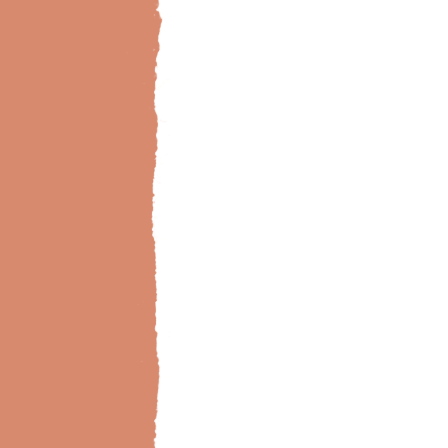
Bild-Brillux_0000_BX_WohnZi-Metall-Senti78-3