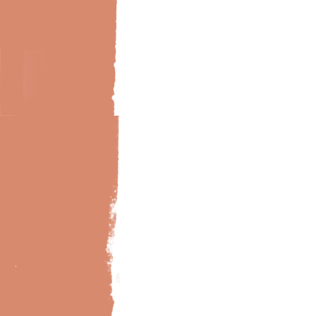
Bild-Brillux_0032_BX_Designb-Holz-200-4