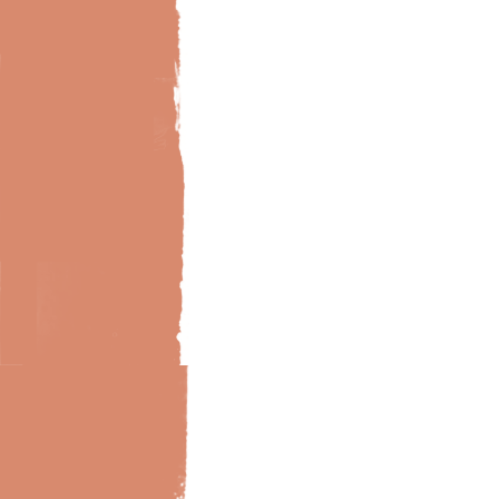
Bild-Brillux_0017_BX_Holz-WoZi-natur