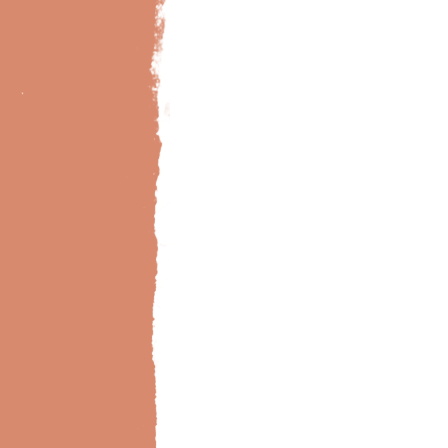
Bild-Brillux_0031_BX_Designb-Holz-201-3