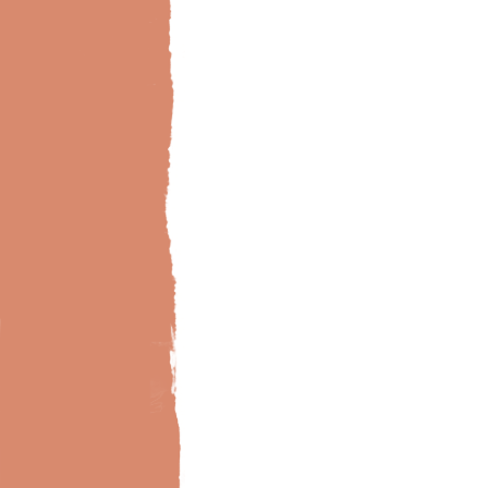
Bild-Brillux_0006_BX_Creativ-Floc-Wellness