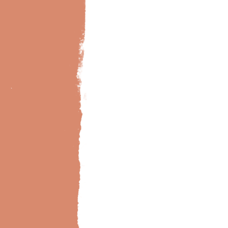
Bild-Brillux_0033_BX_Designb-Fliese-102-8