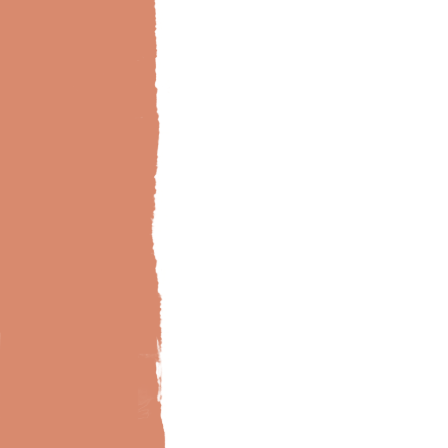
Bild-Brillux_0018_BX_Wintergarten-Lasur-2