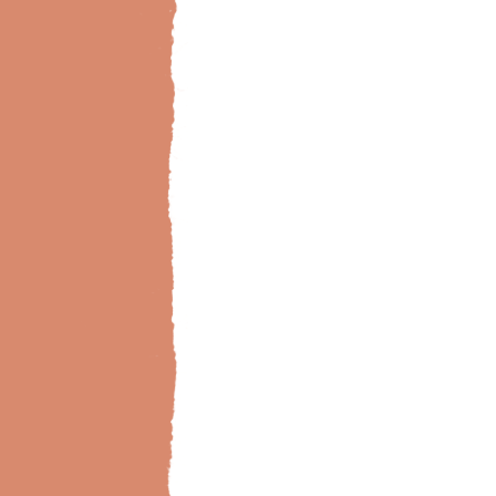
Bild-Brillux_0020_BX_Kaminzimmer-weiss-rot_v2 Kopie