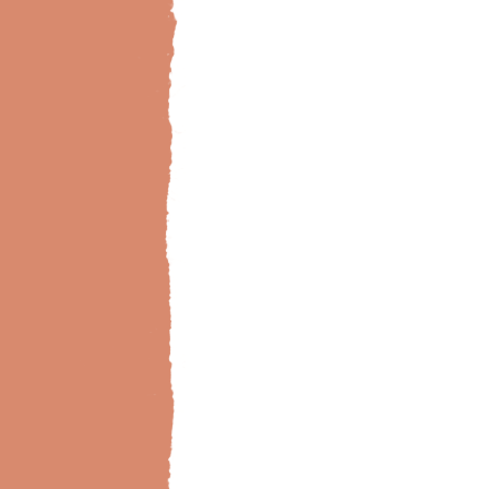
Bild-Brillux_0000_BX_WohnZi-Metall-Senti78-3