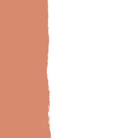
Bild-Brillux_0018_BX_Wintergarten-Lasur-2