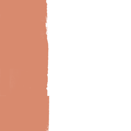
Bild-Brillux_0017_BX_Holz-WoZi-natur