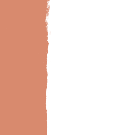
Bild-Brillux_0031_BX_Designb-Holz-201-3