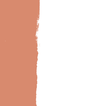
Bild-Brillux_0033_BX_Designb-Fliese-102-8