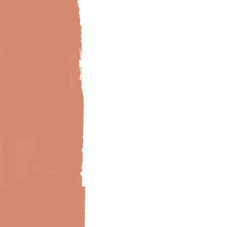
Bild-Brillux_0027_HK_maritimes-Bad-02