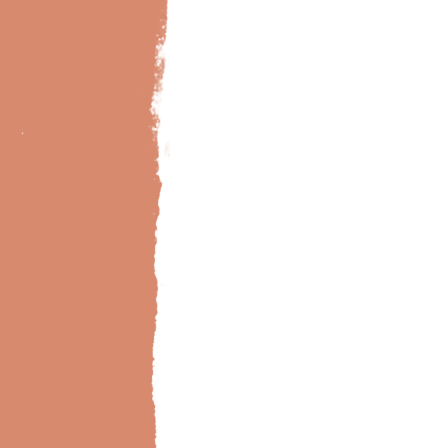
Bild-Brillux_0030_BX_Wohnraum-Dach