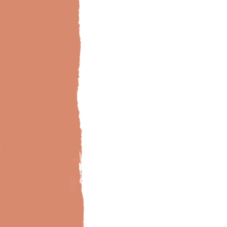
Bild-Brillux_0006_BX_Creativ-Floc-Wellness