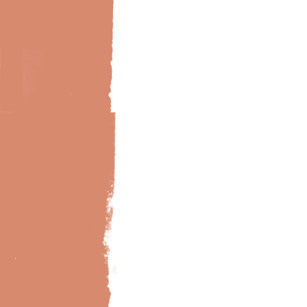
Bild-Brillux_0032_BX_Designb-Holz-200-4